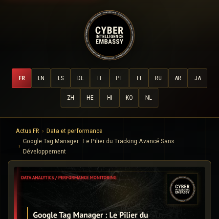
FR
EN
ES
DE
IT
PT
FI
RU
AR
JA
ZH
HE
HI
KO
NL
Actus FR
Data et performance
Google Tag Manager : Le Pilier du Tracking Avancé Sans
Développement