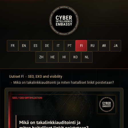
FR
EN
ES
DE
IT
PT
FI
RU
AR
JA
ZH
HE
HI
KO
NL
Uutiset FI
SEO, SXO and visibility
Mikä on takalinkkiauditointi ja miten haitalliset linkit poistetaan?