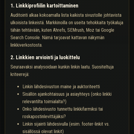
1. Linkkiprofiilin kartoittaminen
Auditointi alkaa kokoamalla lista kaikista sivustolle johtavista
ulkoisista linkeistä. Markkinoilla on useita tehokkaita työkaluja
tähän tehtävään, kuten Ahrefs, SEMrush, Moz tai Google
Search Console. Nämä tarjoavat kattavan näkymän
linkkiverkostosta.
2. Linkkien arviointi ja luokittelu
Seuraavaksi analysoidaan kunkin linkin laatu. Suositeltuja
kriteerejä:
Linkin lähdesivuston maine ja auktoriteetti
Sisällön ajankohtaisuus ja asiayhteys (onko linkki
relevantilta toimialalta?)
Onko lähdesivusto tunnettu linkkifarmiksi tai
roskapostinlevittäjäksi?
Linkin sijainti lähdesivulla (esim. footer-linkit vs.
sisällössä olevat linkit)