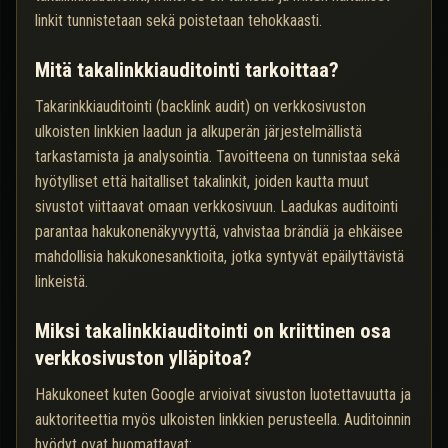
linkit tunnistetaan sekä poistetaan tehokkaasti.
Mitä takalinkkiauditointi tarkoittaa?
Takarinkkiauditointi (backlink audit) on verkkosivuston
ulkoisten linkkien laadun ja alkuperän järjestelmällistä
tarkastamista ja analysointia. Tavoitteena on tunnistaa sekä
hyötylliset että haitalliset takalinkit, joiden kautta muut
sivustot viittaavat omaan verkkosivuun. Laadukas auditointi
parantaa hakukonenäkyvyyttä, vahvistaa brändiä ja ehkäisee
mahdollisia hakukonesanktioita, jotka syntyvät epäilyttävistä
linkeistä.
Miksi takalinkkiauditointi on kriittinen osa
verkkosivuston ylläpitoa?
Hakukoneet kuten Google arvioivat sivuston luotettavuutta ja
auktoriteettia myös ulkoisten linkkien perusteella. Auditoinnin
hyödyt ovat huomattavat: