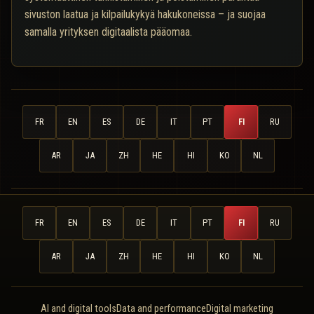
sivuston laatua ja kilpailukykyä hakukoneissa – ja suojaa
samalla yrityksen digitaalista pääomaa.
FR
EN
ES
DE
IT
PT
FI
RU
AR
JA
ZH
HE
HI
KO
NL
FR
EN
ES
DE
IT
PT
FI
RU
AR
JA
ZH
HE
HI
KO
NL
AI and digital tools
Data and performance
Digital marketing