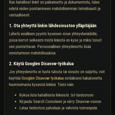
Kun haitalliset linkit on paikannettu ja dokumentoitu, tulee
edetä niiden poistamiseen mahdollisimman tehokkaasti ja
vastuullisesti:
1. Ota yhteyttä linkin lähdesivuston ylläpitäjään
Lähetä asiallinen pyyntö kyseisen sivun yhteyshenkilölle,
jossa kerrot selkeästi mistä linkistä on kyse ja miksi toivot
sen poistettavan. Persoonallinen yhteydenotto lisää
onnistumisen mahdollisuuksia.
2. Käytä Googlen Disavow-työkalua
Jos yhteydenotto ei tuota tulosta tai sivusto on suljettu, voit
käyttää
Googlen Disavow-työkalua
estääksesi hakukonetta
huomioimasta kyseistä linkkiä. Toimi näin:
Kokoa lista haitallisista linkeistä .txt-tiedostoon
Kirjaudu Search Consoleen ja siirry Disavow-osioon
Lataa tiedostosi palveluun ja vahvista toimenpide