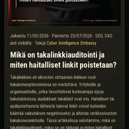
Julkaistu
11/05/2026
·
Päivitetty
25/07/2026
·
SEO, SXO
and visibility
·
Tekijä
Cyber Intelligence Embassy
Mikä on takalinkkiauditointi ja
miten haitalliset linkit poistetaan?
Takalinkkien eli ulkoisten viittaavien linkkien rooli
hakukoneoptimoinnissa on merkittävä. Yrityksille ja
organisaatioille, jotka tavoit­televat korkeampia sijoja
hakutuloksissa, laadukkaat takalinkit ovat etu. Haitalliset tai
epäluotettavista lähteistä tulevat linkit voivat kuitenkin
kääntää vaikutuksen negatiiviseksi ja altistaa verkkosivuston
hakukonesanktioille. Tässä artikkelissa selvitämme, mikä on
takalinkkiauditointi, miksi se on tärkeää ja miten haitalliset