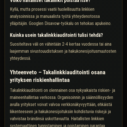
Voiko haitalliset takalinkit poistaa itse?
Kyllä, mutta prosessi vaatii huolellisuutta linkkien
analysoinnissa ja manuaalista työtä yhteydenotossa
ylläpitäjiin. Googlen Disavow-työkalu on tehokas apukeino.
Kuinka usein takalinkkiauditointi tulisi tehdä?
Suositeltava väli on vähintään 2-4 kertaa vuodessa tai aina
laajemman sivustouudistuksen ja hakukonesijoitusmuutosten
yhteydessä.
Yhteenveto – Takalinkkiauditointi osana
yrityksen riskienhallintaa
Takalinkkiauditointi on olennainen osa nykyaikaista riskien- ja
maineenhallintaa verkossa. Organisoinnin ja säännöllisyyden
avulla yritykset voivat valvoa verkkonäkyvyyttään, ehkäistä
liikenteeseen ja hakukonesijoituksiin kohdistuvia riskejä ja
vahvistaa brändinsä uskottavuutta. Haitallisten linkkien
systemaattinen tunnistaminen ja poistaminen parantaa