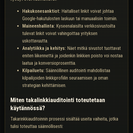
Hakukonesanktiot:
Haitalliset linkit voivat johtaa
Google-hakutulosten laskuun tai manuaalisiin toimiin.
Maineenhallinta:
Kyseenalaisilta verkkosivustoilta
tulevat linkit voivat vahingoittaa yrityksen
uskottavuutta.
Analytiikka ja kehitys:
Näet mitkä sivustot tuottavat
eniten liikennettä ja joidenkin linkkien poisto voi nostaa
laatua ja konversioprosenttia.
Kilpailuetu:
Säännöllinen auditointi mahdollistaa
kilpailijoiden linkkiprofiilin seuraamisen ja oman
strategian kehittämisen.
Miten takalinkkiauditointi toteutetaan
käytännössä?
Takarinkkiauditoinnin prosessi sisältää useita vaiheita, jotka
tulisi toteuttaa säännöllisesti: