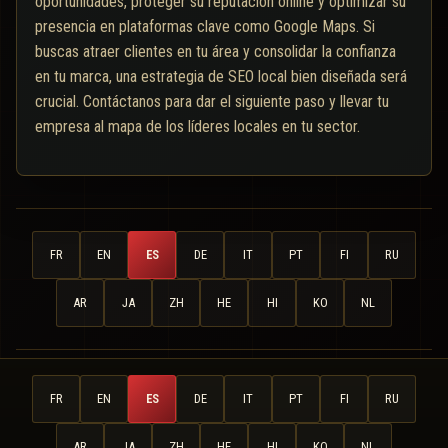
oportunidades, proteger su reputación online y optimizar su
presencia en plataformas clave como Google Maps. Si
buscas atraer clientes en tu área y consolidar la confianza
en tu marca, una estrategia de SEO local bien diseñada será
crucial. Contáctanos para dar el siguiente paso y llevar tu
empresa al mapa de los líderes locales en tu sector.
FR
EN
ES
DE
IT
PT
FI
RU
AR
JA
ZH
HE
HI
KO
NL
FR
EN
ES
DE
IT
PT
FI
RU
AR
JA
ZH
HE
HI
KO
NL