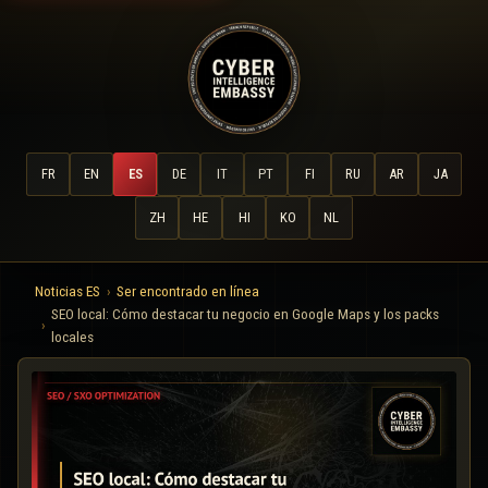
FR
EN
ES
DE
IT
PT
FI
RU
AR
JA
ZH
HE
HI
KO
NL
Noticias ES
Ser encontrado en línea
SEO local: Cómo destacar tu negocio en Google Maps y los packs
locales