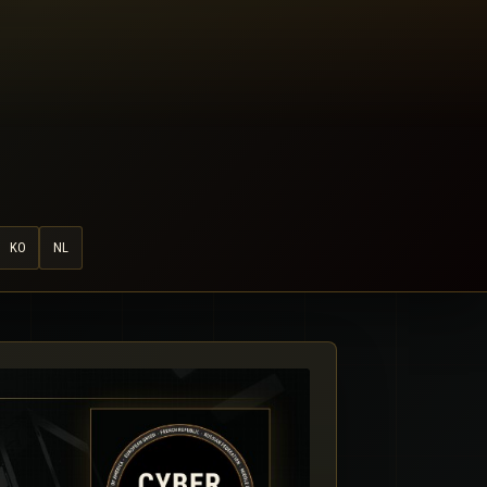
KO
NL