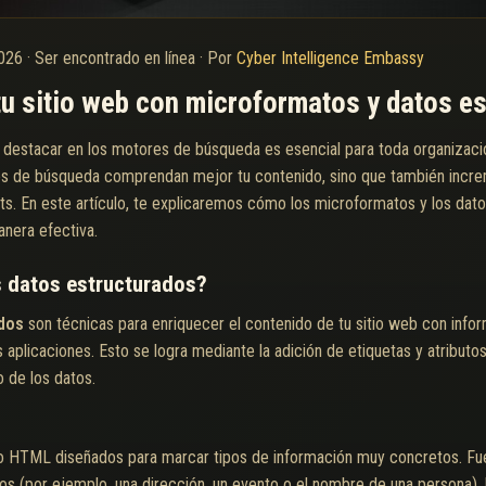
2026
·
Ser encontrado en línea
·
Por
Cyber Intelligence Embassy
 tu sitio web con microformatos y datos e
n, destacar en los motores de búsqueda es esencial para toda organizac
es de búsqueda comprendan mejor tu contenido, sino que también incre
ets. En este artículo, te explicaremos cómo los microformatos y los dato
nera efectiva.
s datos estructurados?
dos
son técnicas para enriquecer el contenido de tu sitio web con inform
 aplicaciones. Esto se logra mediante la adición de etiquetas y atribut
o de los datos.
 HTML diseñados para marcar tipos de información muy concretos. Fuer
os (por ejemplo, una dirección, un evento o el nombre de una persona). U