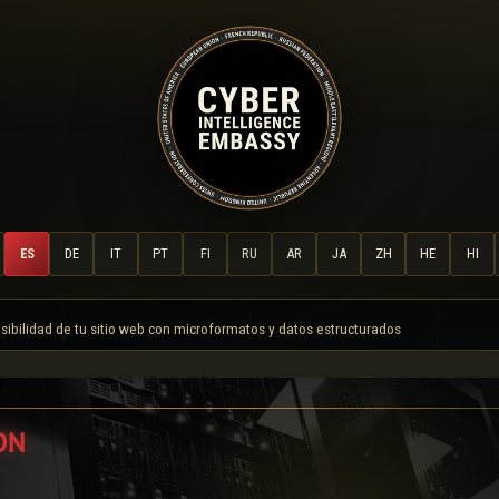
ES
DE
IT
PT
FI
RU
AR
JA
ZH
HE
HI
isibilidad de tu sitio web con microformatos y datos estructurados