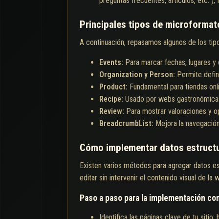
preguntas frecuentes, artículos, etc. ),
Principales tipos de microformat
A continuación, repasamos algunos de los ti
Events:
Para marcar fechas, lugares y 
Organization y Person:
Permite defin
Product:
Fundamental para tiendas onli
Recipe:
Usado por webs gastronómicas p
Review:
Para mostrar valoraciones y o
BreadcrumbList:
Mejora la navegación 
Cómo implementar datos estructu
Existen varios métodos para agregar datos e
editar sin intervenir el contenido visual de la 
Paso a paso para la implementación c
Identifica las páginas clave de tu sitio