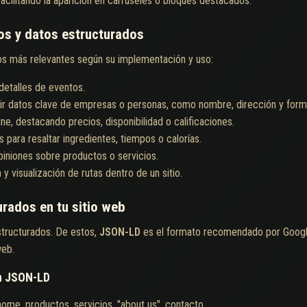
 facilitando la aparición en carruseles o bloques destacados.
os y datos estructurados
pos más relevantes según su implementación y uso:
detalles de eventos.
ir datos clave de empresas o personas, como nombre, dirección y form
ne, destacando precios, disponibilidad o calificaciones.
ara resaltar ingredientes, tiempos o calorías.
piniones sobre productos o servicios.
y visualización de rutas dentro de un sitio.
rados en tu sitio web
structurados. De estos,
JSON-LD
es el formato recomendado por Google
web.
on JSON-LD
: home, productos, servicios, "about us", contacto.