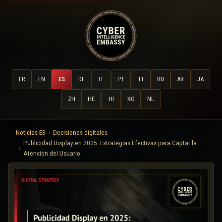
FR
EN
ES
DE
IT
PT
FI
RU
AR
JA
ZH
HE
HI
KO
NL
Noticias ES
Decisiones digitales
Publicidad Display en 2025: Estrategias Efectivas para Captar la
Atención del Usuario