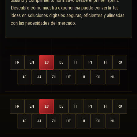
usuario y cumplimiento normativo desde el primer sprint.
Descubre cómo nuestra experiencia puede convertir tus
ideas en soluciones digitales seguras, eficientes y alineadas
con las necesidades del mercado.
FR
EN
ES
DE
IT
PT
FI
RU
AR
JA
ZH
HE
HI
KO
NL
FR
EN
ES
DE
IT
PT
FI
RU
AR
JA
ZH
HE
HI
KO
NL