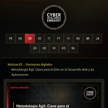
FR
EN
ES
DE
IT
PT
FI
RU
AR
JA
ZH
HE
HI
KO
NL
Noticias ES
Decisiones digitales
Metodología Ágil: Clave para el Éxito en el Desarrollo Web y de
Aplicaciones