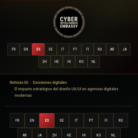
FR
EN
ES
DE
IT
PT
FI
RU
AR
JA
ZH
HE
HI
KO
NL
Noticias ES
Decisiones digitales
El impacto estratégico del diseño UX/UI en agencias digitales
modernas
FR
EN
ES
DE
IT
PT
FI
RU
AR
JA
ZH
HE
HI
KO
NL