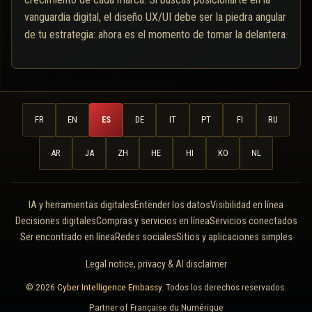
vanguardia digital, el diseño UX/UI debe ser la piedra angular
de tu estrategia: ahora es el momento de tomar la delantera.
FR
EN
ES
DE
IT
PT
FI
RU
AR
JA
ZH
HE
HI
KO
NL
IA y herramientas digitales
Entender los datos
Visibilidad en línea
Decisiones digitales
Compras y servicios en línea
Servicios conectados
Ser encontrado en línea
Redes sociales
Sitios y aplicaciones simples
Legal notice, privacy & AI disclaimer
© 2026
Cyber Intelligence Embassy
. Todos los derechos reservados.
Partner of
Française du Numérique