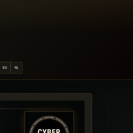
KO
NL