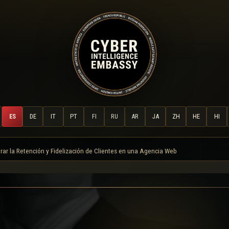
ES
DE
IT
PT
FI
RU
AR
JA
ZH
HE
HI
rar la Retención y Fidelización de Clientes en una Agencia Web