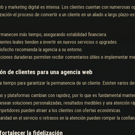
eb y marketing digital es intensa. Los clientes cuentan con numerosas 
elización-el proceso de convertir a un cliente en un aliado a largo plazo-e
ermanecen más tiempo, asegurando estabilidad financiera.
lientes leales tienden a invertir en nuevos servicios o upgrades.
tisfecho recomienda la agencia a su entorno.
aciones duraderas permiten recibir comentarios útiles e implementar me
ión de clientes para una agencia web
tiempo para garantizar la permanencia de un cliente. Existen varios de
as y plataformas cambian con rapidez, por lo que es fundamental manten
desean soluciones personalizadas, resultados medibles y una atención rá
etidores pueden atraer a los clientes con ofertas económicas.
laridad en el servicio o retrasos en la atención pueden romper la confian
ortalecer la fidelización