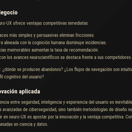
Negocio
euro-UX ofrece ventajas competitivas inmediatas:
faces más simples y persuasivas eliminan fricciones.
ra alineada con la cognición humana disminuye incidencias.
cias memorables aumentan la tasa de recomendación.
con los avances neurocientíficos se destaca frente a sus competidores.
al: ¿dónde se producen abandonos? ¿Los flujos de navegación son intuitiv
il cognitivo del usuario?
ovación aplicada
cia entre seguridad, inteligencia y experiencia del usuario es inevitabl
s avanzadas de ciberseguridad, sino también metodologías de diseño neur
rtir en neuro-UX es apostar por la innovación y la ventaja competitiva. C
asadas en ciencia y datos.