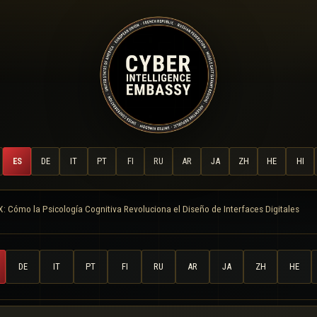
ES
DE
IT
PT
FI
RU
AR
JA
ZH
HE
HI
: Cómo la Psicología Cognitiva Revoluciona el Diseño de Interfaces Digitales
DE
IT
PT
FI
RU
AR
JA
ZH
HE