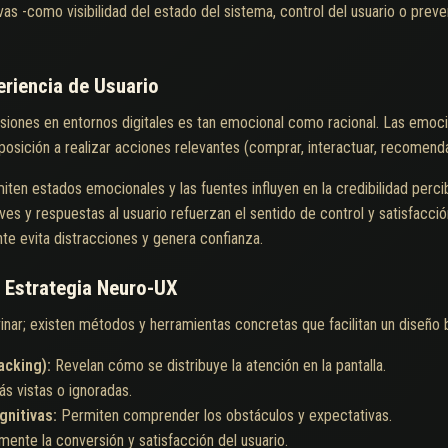
as -como visibilidad del estado del sistema, control del usuario o preve
eriencia de Usuario
siones en entornos digitales es tan emocional como racional. Las emoc
posición a realizar acciones relevantes (comprar, interactuar, recomenda
iten estados emocionales y las fuentes influyen en la credibilidad perci
es y respuestas al usuario refuerzan el sentido de control y satisfacció
te evita distracciones y genera confianza.
 Estrategia Neuro-UX
ivinar; existen métodos y herramientas concretas que facilitan un diseño 
acking):
Revelan cómo se distribuye la atención en la pantalla.
s vistas o ignoradas.
gnitivas:
Permiten comprender los obstáculos y expectativas.
mente la conversión y satisfacción del usuario.