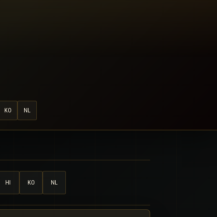
KO
NL
HI
KO
NL