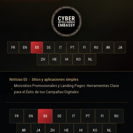
FR
EN
ES
DE
IT
PT
FI
RU
AR
JA
ZH
HE
HI
KO
NL
Noticias ES
Sitios y aplicaciones simples
Micrositios Promocionales y Landing Pages: Herramientas Clave
para el Éxito de tus Campañas Digitales
FR
EN
ES
DE
IT
PT
FI
RU
AR
JA
ZH
HE
HI
KO
NL