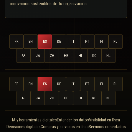
innovación sostenibles de tu organización.
FR
EN
ES
DE
IT
PT
FI
RU
AR
JA
ZH
HE
HI
KO
NL
FR
EN
ES
DE
IT
PT
FI
RU
AR
JA
ZH
HE
HI
KO
NL
IA y herramientas digitales
Entender los datos
Visibilidad en línea
Decisiones digitales
Compras y servicios en línea
Servicios conectados