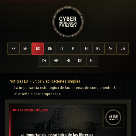
FR
EN
ES
DE
IT
PT
FI
RU
AR
JA
ZH
HE
HI
KO
NL
Noticias ES
Sitios y aplicaciones simples
La importancia estratégica de las librerías de componentes UI en
el diseño digital empresarial