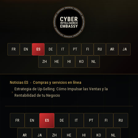
FR
EN
ES
DE
IT
PT
FI
RU
AR
JA
ZH
HE
HI
KO
NL
Noticias ES
Compras y servicios en línea
Estrategia de Up-Selling: Cómo Impulsar las Ventas y la
Rentabilidad de tu Negocio
FR
EN
ES
DE
IT
PT
FI
RU
AR
JA
ZH
HE
HI
KO
NL