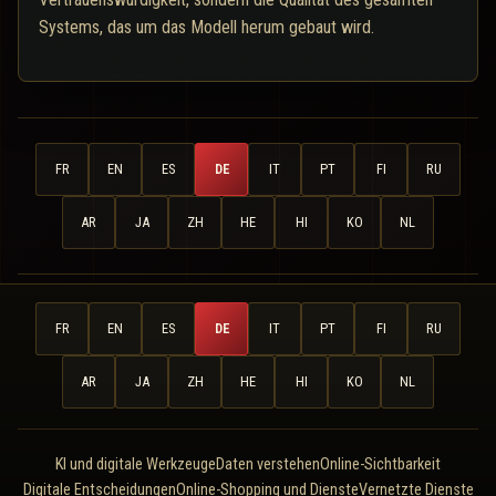
Systems, das um das Modell herum gebaut wird.
FR
EN
ES
DE
IT
PT
FI
RU
AR
JA
ZH
HE
HI
KO
NL
FR
EN
ES
DE
IT
PT
FI
RU
AR
JA
ZH
HE
HI
KO
NL
KI und digitale Werkzeuge
Daten verstehen
Online-Sichtbarkeit
Digitale Entscheidungen
Online-Shopping und Dienste
Vernetzte Dienste