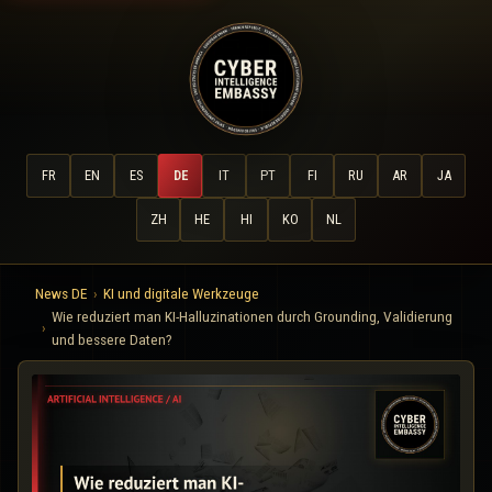
FR
EN
ES
DE
IT
PT
FI
RU
AR
JA
ZH
HE
HI
KO
NL
News DE
KI und digitale Werkzeuge
Wie reduziert man KI-Halluzinationen durch Grounding, Validierung
und bessere Daten?