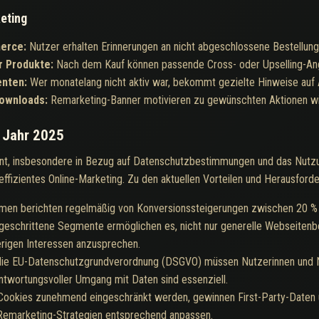
eting
merce:
Nutzer erhalten Erinnerungen an nicht abgeschlossene Bestellunge
r Produkte:
Nach dem Kauf können passende Cross- oder Upselling-An
enten:
Wer monatelang nicht aktiv war, bekommt gezielte Hinweise auf 
Downloads:
Remarketing-Banner motivieren zu gewünschten Aktionen w
 Jahr 2025
ant, insbesondere in Bezug auf Datenschutzbestimmungen und das Nutz
ffizientes Online-Marketing. Zu den aktuellen Vorteilen und Herausford
men berichten regelmäßig von Konversionssteigerungen zwischen 20 % 
geschrittene Segmente ermöglichen es, nicht nur generelle Webseitenb
erigen Interessen anzusprechen.
die EU-Datenschutzgrundverordnung (DSGVO) müssen Nutzerinnen und Nu
ntwortungsvoller Umgang mit Daten sind essenziell.
Cookies zunehmend eingeschränkt werden, gewinnen First-Party-Daten u
emarketing-Strategien entsprechend anpassen.