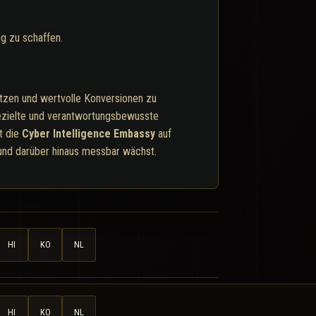
g zu schaffen.
etzen und wertvolle Konversionen zu
gezielte und verantwortungsbewusste
t die
Cyber Intelligence Embassy
auf
und darüber hinaus messbar wächst.
HI
KO
NL
HI
KO
NL