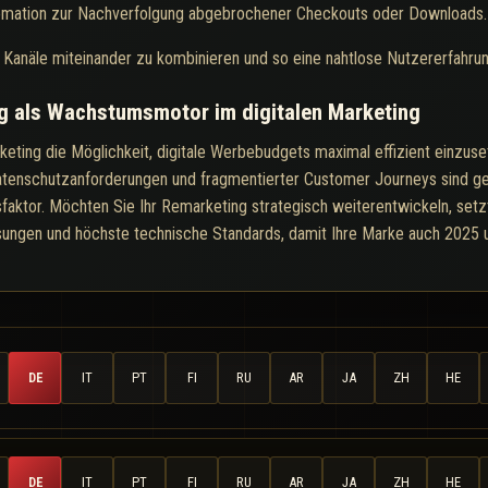
mation zur Nachverfolgung abgebrochener Checkouts oder Downloads.
Kanäle miteinander zu kombinieren und so eine nahtlose Nutzererfahrun
ng als Wachstumsmotor im digitalen Marketing
eting die Möglichkeit, digitale Werbebudgets maximal effizient einzus
Datenschutzanforderungen und fragmentierter Customer Journeys sind 
aktor. Möchten Sie Ihr Remarketing strategisch weiterentwickeln, setz
ngen und höchste technische Standards, damit Ihre Marke auch 2025 
DE
IT
PT
FI
RU
AR
JA
ZH
HE
DE
IT
PT
FI
RU
AR
JA
ZH
HE