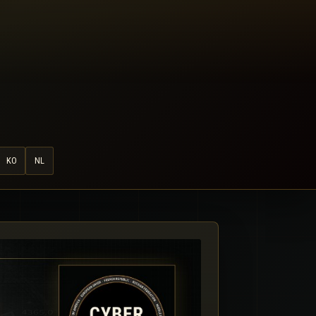
KO
NL