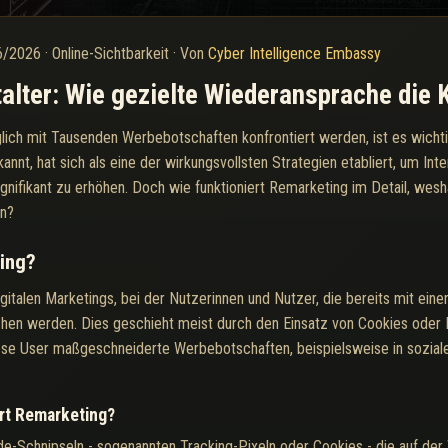
6/2026
·
Online-Sichtbarkeit
·
Von
Cyber Intelligence Embassy
talter: Wie gezielte Wiederansprache die 
glich mit Tausenden Werbebotschaften konfrontiert werden, ist es wichti
annt, hat sich als eine der wirkungsvollsten Strategien etabliert, um Int
ifikant zu erhöhen. Doch wie funktioniert Remarketing im Detail, weshal
en?
ing?
alen Marketings, bei der Nutzerinnen und Nutzer, die bereits mit einer 
chen werden. Dies geschieht meist durch den Einsatz von Cookies oder P
se User maßgeschneiderte Werbebotschaften, beispielsweise in soziale
rt Remarketing?
de-Schnipseln - sogenannten Tracking-Pixeln oder Cookies - die auf der