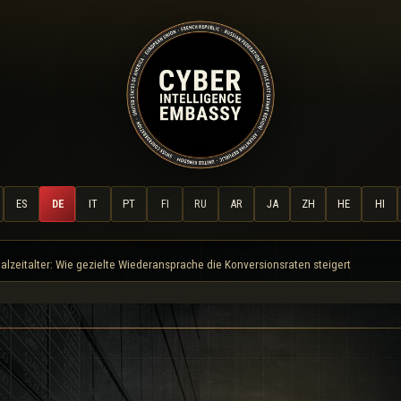
ES
DE
IT
PT
FI
RU
AR
JA
ZH
HE
HI
alzeitalter: Wie gezielte Wiederansprache die Konversionsraten steigert