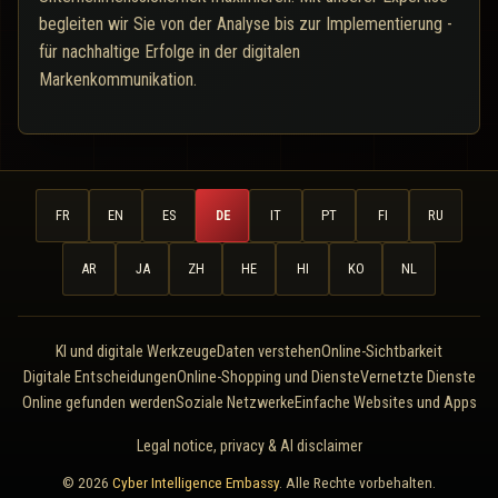
begleiten wir Sie von der Analyse bis zur Implementierung -
für nachhaltige Erfolge in der digitalen
Markenkommunikation.
FR
EN
ES
DE
IT
PT
FI
RU
AR
JA
ZH
HE
HI
KO
NL
KI und digitale Werkzeuge
Daten verstehen
Online-Sichtbarkeit
Digitale Entscheidungen
Online-Shopping und Dienste
Vernetzte Dienste
Online gefunden werden
Soziale Netzwerke
Einfache Websites und Apps
Legal notice, privacy & AI disclaimer
© 2026
Cyber Intelligence Embassy
. Alle Rechte vorbehalten.