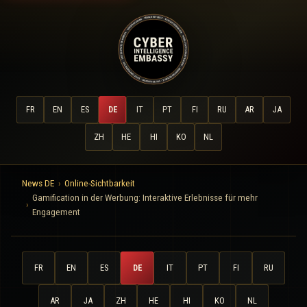
FR
EN
ES
DE
IT
PT
FI
RU
AR
JA
ZH
HE
HI
KO
NL
News DE
Online-Sichtbarkeit
Gamification in der Werbung: Interaktive Erlebnisse für mehr
Engagement
FR
EN
ES
DE
IT
PT
FI
RU
AR
JA
ZH
HE
HI
KO
NL