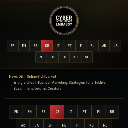
FR
EN
ES
DE
IT
PT
FI
RU
AR
JA
ZH
HE
HI
KO
NL
News DE
Online-Sichtbarkeit
Erfolgreiches Influencer-Marketing: Strategien für effektive
Zusammenarbeit mit Creators
FR
EN
ES
DE
IT
PT
FI
RU
AR
JA
ZH
HE
HI
KO
NL