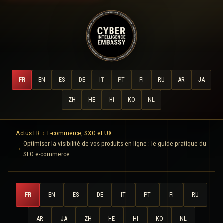
FR
EN
ES
DE
IT
PT
FI
RU
AR
JA
ZH
HE
HI
KO
NL
Actus FR
E-commerce, SXO et UX
Optimiser la visibilité de vos produits en ligne : le guide pratique du
SEO e-commerce
FR
EN
ES
DE
IT
PT
FI
RU
AR
JA
ZH
HE
HI
KO
NL